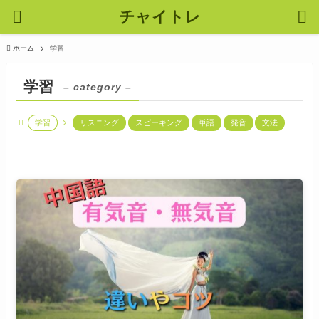
チャイトレ
ホーム
学習
学習
– category –
学習
リスニング
スピーキング
単語
発音
文法