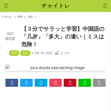
チャイトレ
ホーム
学習
文法
【３分でサラッと学習】中国語の
2022
「几岁」「多大」の違い｜ミスは
6/19
危険！
6月 19, 2022
よっぴ
学習
文法