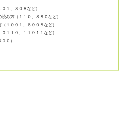
１０１、８０８など）
の読み方（１１０、８８０など）
方（１００１、８００８など）
１０１１０、１１０１１など）
８００）