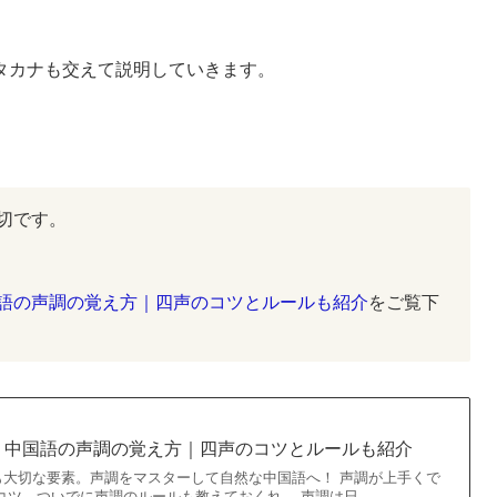
タカナも交えて説明していきます。
切です。
語の声調の覚え方｜四声のコツとルールも紹介
をご覧下
！中国語の声調の覚え方｜四声のコツとルールも紹介
も大切な要素。声調をマスターして自然な中国語へ！ 声調が上手くで
コツ、ついでに声調のルールも教えておくれ。 声調は日…