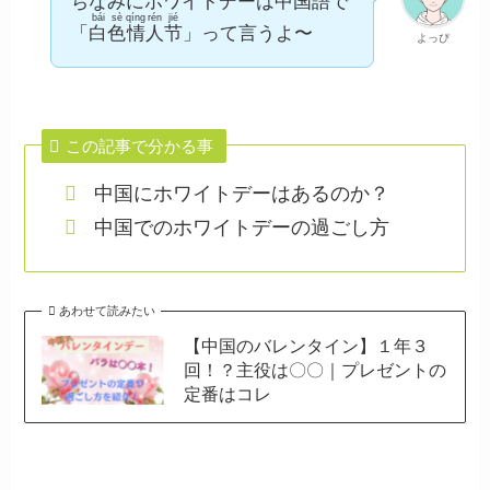
ちなみにホワイトデーは中国語で
bái
sè
qíng
rén
jié
「
白
色
情
人
节
」って言うよ〜
よっぴ
この記事で分かる事
中国にホワイトデーはあるのか？
中国でのホワイトデーの過ごし方
あわせて読みたい
【中国のバレンタイン】１年３
回！？主役は〇〇｜プレゼントの
定番はコレ