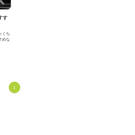
すす
ゃくち
すめな
1