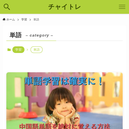
チャイトレ
ホーム
学習
単語
単語
– category –
学習
単語