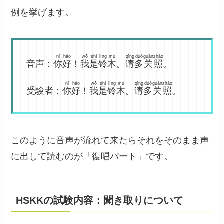
例を挙げます。
nǐ
hǎo
wǒ
shì
líng
mù
qǐng
duō
guān
zhào
音声：
你
好
！
我
是
铃
木
。
请
多
关
照
。
nǐ
hǎo
wǒ
shì
líng
mù
qǐng
duō
guān
zhào
受験者：
你
好
！
我
是
铃
木
。
请
多
关
照
。
このように音声が流れて来たらそれをそのまま声
に出して読むのが「復唱パート」です。
HSKKの試験内容：聞き取りについて