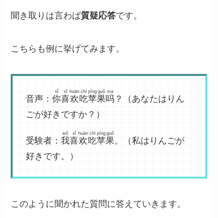
聞き取りは言わば
質疑応答
です。
こちらも例に挙げてみます。
nǐ
xǐ
huān
chī
píng
guǒ
ma
音声：
你
喜
欢
吃
苹
果
吗
？（あなたはりん
ごが好きですか？）
wǒ
xǐ
huān
chī
píng
guǒ
受験者：
我
喜
欢
吃
苹
果
。（私はりんごが
好きです。）
このように聞かれた質問に答えていきます。