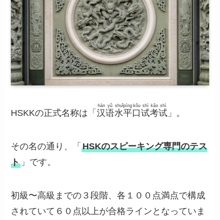
hàn
yǔ
shuǐ
píng
kǒu
shì
kǎo
shì
HSKKの正式名称は「
汉
语
水
平
口
试
考
试
」。
その名の通り、「
HSKのスピーキング専門のテス
ト
」です。
初級〜高級までの３段階、各１００点満点で構成
されていて６０点以上が合格ラインとなっていま