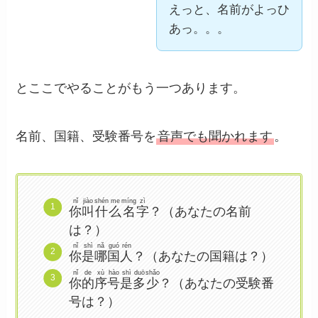
えっと、名前がよっひ
あっ。。。
とここでやることがもう一つあります。
名前、国籍、受験番号を
音声でも聞かれます
。
nǐ
jiào
shén
me
míng
zì
你
叫
什
么
名
字
？（あなたの名前
は？）
nǐ
shì
nǎ
guó
rén
你
是
哪
国
人
？（あなたの国籍は？）
nǐ
de
xù
hào
shì
duō
shǎo
你
的
序
号
是
多
少
？（あなたの受験番
号は？）