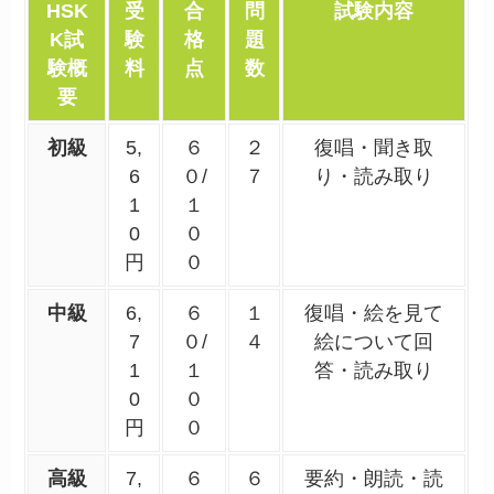
HSK
受
合
問
試験内容
K試
験
格
題
験概
料
点
数
要
初級
5,
６
２
復唱・聞き取
6
０/
７
り・読み取り
1
１
0
０
円
０
中級
6,
６
１
復唱・絵を見て
7
０/
４
絵について回
1
１
答・読み取り
0
０
円
０
高級
7,
６
６
要約・朗読・読