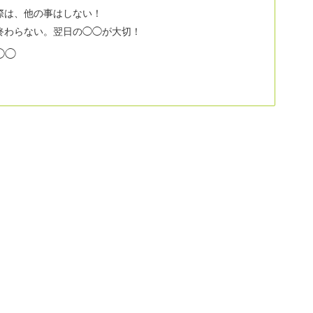
際は、他の事はしない！
終わらない。翌日の◯◯が大切！
◯◯