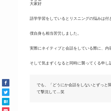
dà
jiā
hǎo
大
家
好
語学学習をしているとリスニングの悩みは付
僕自身も相当苦労しました。
実際にネイティブと会話をしている際に、内
そして気まずくなると同時に襲ってくる申し
でも、「どうにか会話をしないとずっと
て
撃沈
して…笑