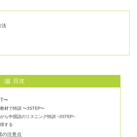
方法
目次
T〜
教材で特訓 〜3STEP〜
ながら中国語のリスニング特訓 ~3STEP~
習得する
際の注意点