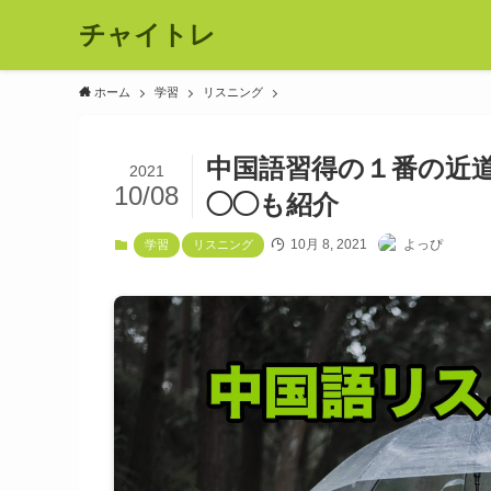
チャイトレ
ホーム
学習
リスニング
中国語習得の１番の近
2021
10/08
◯◯も紹介
10月 8, 2021
よっぴ
学習
リスニング